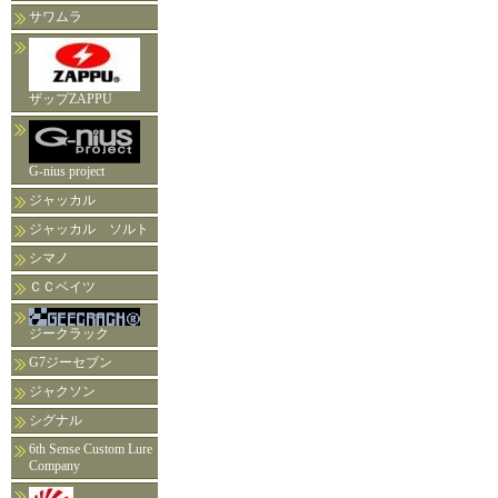
サワムラ
ザップZAPPU
G-nius project
ジャッカル
ジャッカル ソルト
シマノ
ＣＣベイツ
ジークラック
G7ジーセブン
ジャクソン
シグナル
6th Sense Custom Lure
Company