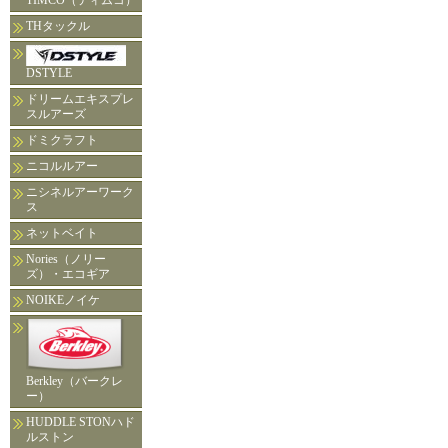
TIMCO（ティムコ）
THタックル
DSTYLE
ドリームエキスプレ
スルアーズ
ドミクラフト
ニコルルアー
ニシネルアーワーク
ス
ネットベイト
Nories（ノリー
ズ）・エコギア
NOIKEノイケ
Berkley（バークレ
ー）
HUDDLE STONハド
ルストン