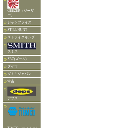
GEEZER（ジーザ
ー）
ジャンプライズ
STILL HUNT
ストライクキング
スミス
ZBC(ズーム)
ダイワ
ダミキジャパン
常吉
デプス