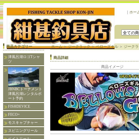
｜
ホー
商品カテゴリー
ホーム
＞
ジークラック
＞
ベローズギル
＞
ジークラッ
津風呂湖ロゴTシャ
商品詳細
ツ
商品イメージ
JBNBCトーナメント
津風呂湖レンタルボ
ート予約
FISHDEVICE
FECO+
モスキャプチャー
スピニングリール
ベイトリール