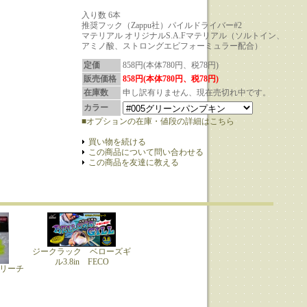
入り数 6本
推奨フック（Zappu社）パイルドライバー#2
マテリアル オリジナルS.A.Fマテリアル（ソルトイン、
アミノ酸、ストロングエビフォーミュラー配合）
定価
858円(本体780円、税78円)
販売価格
858円(本体780円、税78円)
在庫数
申し訳有りません、現在売切れ中です。
カラー
■オプションの在庫・値段の詳細はこちら
買い物を続ける
この商品について問い合わせる
この商品を友達に教える
ジークラック ベローズギ
ル3.8in FECO
リーチ
ト