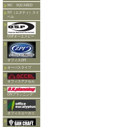
MC SQUARED
NT（エヌティ）スイ
ベル
OSPオーエスピー
オフィスZPI
オーパスライブ
オフィスアクセル
ONプランニング
オフィスユーカリ