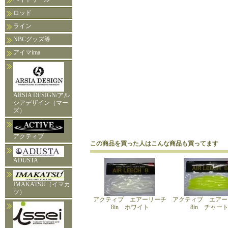
ロッド
ライン
NBCグッズ等
アイマima
ARSIA DESIGN/アル
シアデザイン（マー
ズ）
アクティブ
この商品を買った人はこんな商品も買ってます
ADUSTA
IMAKATSU（イマカ
ツ）
アクティブ エアーリーチ
アクティブ エアー
8in ホワイト
8in チャー