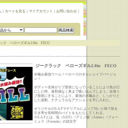
ム
｜
カートを見る
｜
マイアカウント
｜
お問い合わせ
｜
ク ベローズギル2.8in FECO
ジークラック ベローズギル2.8in FECO
水噛み最強ワーム！ベローズのギルシェイプバージョ
ン！
ボディー全体がリブ形状になっていることにより魚が口
にした時、違和感なく奥まで吸い込んでしまう。全身リ
ブ形状にすることにより、最強の水噛みと、しっかりと
した波動、ナチュラルなアクションを手に入れた。
オリジナルのS.A.Fマテリアルによって匂いと味で魚を
引き寄せ長時間のバイトをもたらしてくれる。
※S.A.Fとは、塩（SAIT）+アミノ酸（Amino）+フォー
ミュラ（Formula）の頭文字