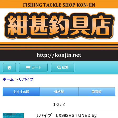
カート
検索
ホーム
＞
リバイブ
おすすめ順
価格順
新着順
1-2 / 2
リバイブ LX992RS TUNED by