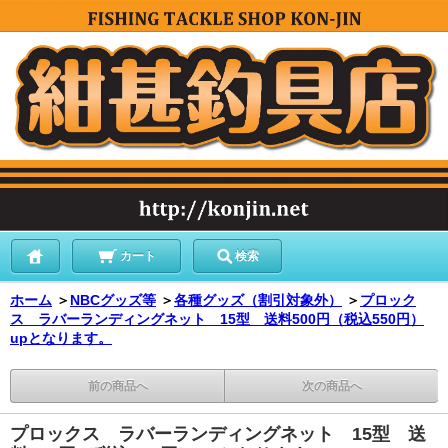
カート
検索
ホーム
＞
NBCグッズ等
＞
各種グッズ（割引対象外）
＞
プロック
ス ラバーランディングネット 15型 送料500円（税込550円）
upとなります。
前の商品へ
次の商品へ
プロックス ラバーランディングネット 15型 送