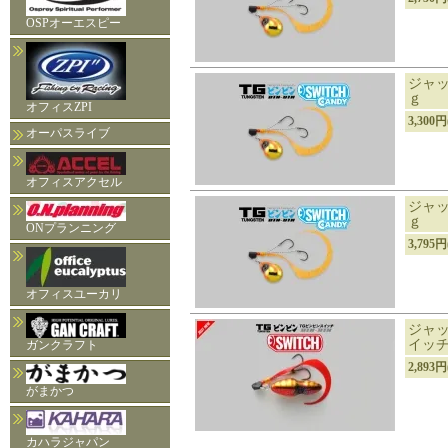
OSPオーエスピー
ジャッ
ｇ
オフィスZPI
3,300
オーパスライブ
オフィスアクセル
ジャッ
ｇ
ONプランニング
3,795
オフィスユーカリ
ジャッカ
イッチ
ガンクラフト
2,893
がまかつ
カハラジャパン