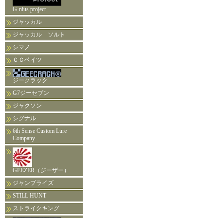
G-nius project
ジャッカル
ジャッカル ソルト
シマノ
ＣＣベイツ
ジークラック
G7ジーセブン
ジャクソン
シグナル
6th Sense Custom Lure
Company
GEEZER（ジーザー）
ジャンプライズ
STILL HUNT
ストライクキング