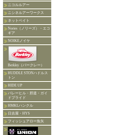
ニコルルアー
ニシネルアーワークス
ネットベイト
Nories（ノリーズ）・エコ
ギア
NOIKEノイケ
Berkley（バークレー）
HUDDLE STONハドルス
トン
HIDE UP
バレーヒル・邪道・ガイ
ドプライド
HMKLハンクル
日吉屋・HYS
フィッシュアロー魚矢