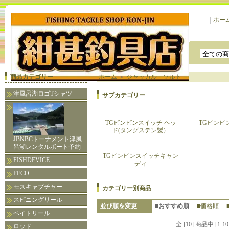
｜
ホー
商品カテゴリー
ホーム
＞
ジャッカル ソルト
津風呂湖ロゴTシャツ
サブカテゴリー
TGビンビンスイッチ ヘッ
TGビンビ
ド(タングステン製）
JBNBCトーナメント津風
呂湖レンタルボート予約
TGビンビンスイッチキャン
FISHDEVICE
ディ
FECO+
モスキャプチャー
カテゴリー別商品
スピニングリール
並び順を変更
■おすすめ順
■価格順
ベイトリール
全 [10] 商品中 [
ロッド