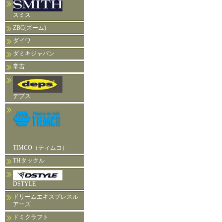
スミス
ZBC(ズーム)
ダイワ
ダミキジャパン
常吉
デプス
TIMCO（ティムコ）
THタックル
DSTYLE
ドリームエキスプレスル
アーズ
ドミクラフト