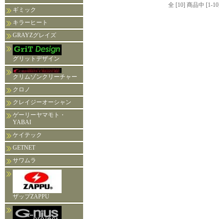
全 [10] 商品中 [
ギミック
キラーヒート
GRAYZグレイズ
グリットデザイン
クリムゾンクリーチャー
クロノ
クレイジーオーシャン
ゲーリーヤマモト・
YABAI
ケイテック
GETNET
サワムラ
ザップZAPPU