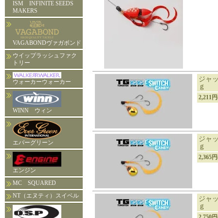
ISM INFINITE SEEDS
MAKERS
VAGABONDヴァガボンド
ウイップラッシュファク
トリー
ジャッ
ウォーカーウォーカー
ｇ
2,211
WINN ウィン
ジャッ
エバーグリーン
ｇ
2,365
エンジン
MC SQUARED
NT（エヌティ）スイベル
ジャッ
ｇ
2,750