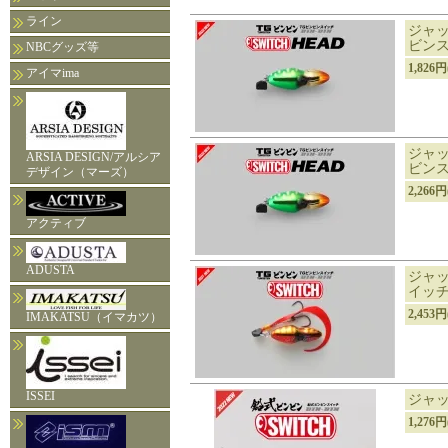
ライン
ジャッカ
ビンス
NBCグッズ等
1,826
アイマima
ジャッカ
ARSIA DESIGN/アルシア
ビンス
デザイン（マーズ）
2,266
アクティブ
ADUSTA
ジャッカ
イッチ
2,453
IMAKATSU（イマカツ）
ISSEI
ジャッ
1,276