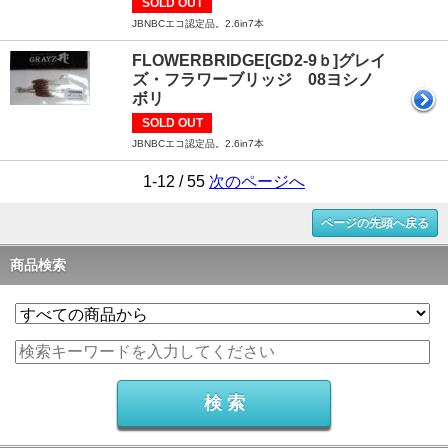
SOLD OUT
JBNBCエコ認定品。2.6in7本
FLOWERBRIDGE[GD2-9ｂ]グレイ
ズ・フラワーブリッジ 08ヨシノ
ボリ
SOLD OUT
JBNBCエコ認定品。2.6in7本
1-12 / 55
次のページへ
ページの先頭へ戻る
商品検索