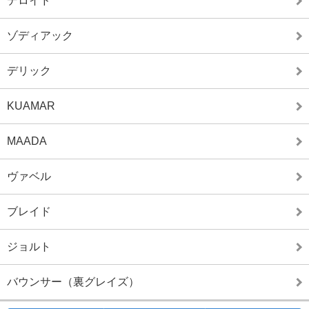
デロイド
ゾディアック
デリック
KUAMAR
MAADA
ヴァベル
ブレイド
ジョルト
バウンサー（裏グレイズ）