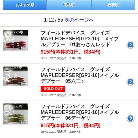
おすすめ順
価格順
新着順
1-12 / 55
次のページへ
フィールドデバイス グレイズ
MAPLEDEPSER[GP3-10] メイプ
ルデプサー 01おっさんレッド
915円(本体831円、税84円)
JBNBCエコ認定品。2.8in7本
フィールドデバイス グレイズ
MAPLEDEPSER[GP3-10]メイプル
デプサー 05六三○
SOLD OUT
JBNBCエコ認定品。2.8in7本
フィールドデバイス グレイズ
MAPLEDEPSER[GP3-10]メイプル
デプサー 06デーゲリ
915円(本体831円、税84円)
JBNBCエコ認定品。2.8in7本