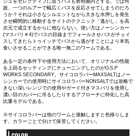
シュをセレクティブに追うバスも射程圏内とする。では何
故、一つのルアーで幅広くバスを反応させてしまうのだろ
うか？それは小さなシルエットながら大きな水押しを発生
させ瞬間的に移動するサイトのテクニック「逃がし」を高
次元で成立するからに他ならない。使い方はノーシンカー
(マスバリ＃4)でバスの目線までフォールさせバスがチェイ
スしてきたらトゥイッチでバスから逃がすことにより本気
食いさせることができる唯一無二のワームである。
ある一定の条件下や使用方法において、オリジナルの性能
を上回るセッティングにチューニングしたのがO.S.P
WORKS SECONDARY。サイコロラバーMAXSALTはノー
シンカーでの使用時にサイコロラバーNONSALTでは攻略で
きない深いレンジでの使用やガード付きマスバリを使用し
濃い目のカバーに吊るしたりするアプローチに特化した高
比重モデルである。
※サイコロラバーは他のワームと接触しますと色移りしま
す。カラーごとで分けて保管してください。