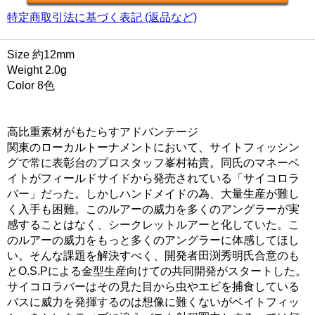
特定商取引法に基づく表記 (返品など)
Size 約12mm
Weight 2.0g
Color 8色
高比重素材がもたらすアドバンテージ
関東のローカルトーナメントにおいて、サイトフィッシン
グで常に表彰台のプロスタッフ峯村祐貴。同氏のマネーベ
イトがフィールドサイドから発売されている「サイコロラ
バー」だった。しかしハンドメイドの為、大量生産が難し
く入手も困難。このルアーの威力を多くのアングラーが実
感することはなく、シークレットルアーと化していた。こ
のルアーの威力をもっと多くのアングラーに体感してほし
い。そんな課題を解決すべく、開発者田渕秀明氏合意のも
とO.S.Pによる金型生産向けての共同開発がスタートした。
サイコロラバーはその見た目から虫やエビを捕食している
バスに威力を発揮するのは想像に難くないがベイトフィッ