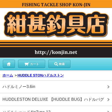
カート
検索
ホーム
＞
HUDDLE STONハドルストン
ハドルミノー3.6in
HUDDLESTON DELUXE 【HUDDLE BUG】ハドルバグ