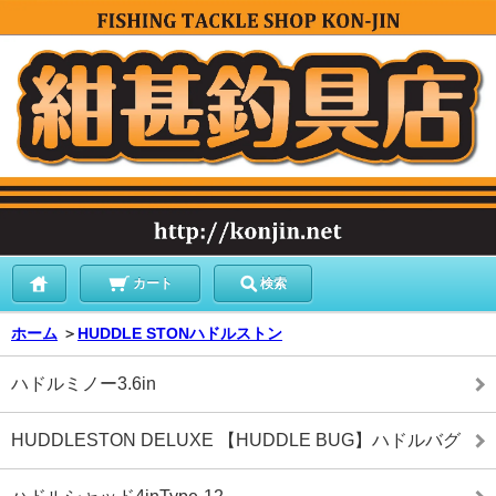
カート
検索
ホーム
＞
HUDDLE STONハドルストン
ハドルミノー3.6in
HUDDLESTON DELUXE 【HUDDLE BUG】ハドルバグ