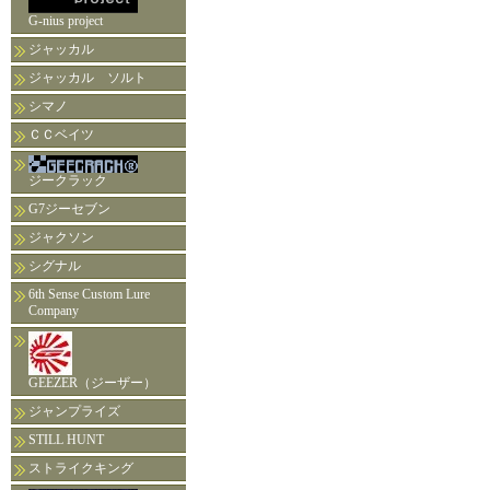
G-nius project
ジャッカル
ジャッカル ソルト
シマノ
ＣＣベイツ
ジークラック
G7ジーセブン
ジャクソン
シグナル
6th Sense Custom Lure
Company
GEEZER（ジーザー）
ジャンプライズ
STILL HUNT
ストライクキング