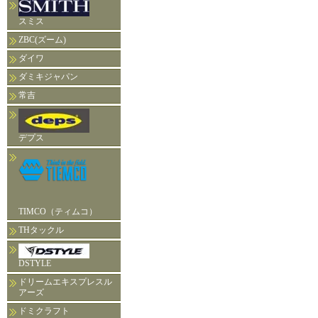
スミス
ZBC(ズーム)
ダイワ
ダミキジャパン
常吉
デプス
TIMCO（ティムコ）
THタックル
DSTYLE
ドリームエキスプレスル
アーズ
ドミクラフト