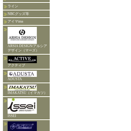
ライン
NBCグッズ等
アイマima
ARSIA DESIGN/アルシア
デザイン（マーズ）
アクティブ
ADUSTA
IMAKATSU（イマカツ）
ISSEI