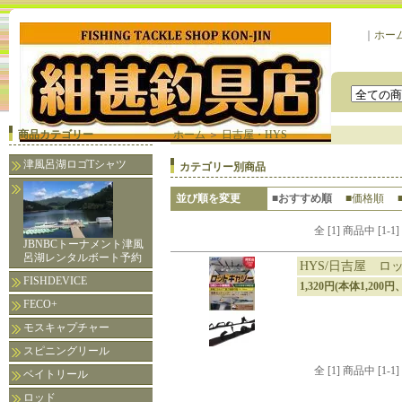
｜
ホー
商品カテゴリー
ホーム
＞
日吉屋・HYS
津風呂湖ロゴTシャツ
カテゴリー別商品
並び順を変更
■おすすめ順
■価格順
全 [1] 商品中 [
JBNBCトーナメント津風
呂湖レンタルボート予約
HYS/日吉屋 ロッ
FISHDEVICE
1,320円(本体1,200円
FECO+
モスキャプチャー
スピニングリール
全 [1] 商品中 [
ベイトリール
ロッド