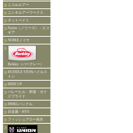
ニコルルアー
ニシネルアーワークス
ネットベイト
Nories（ノリーズ）・エコ
ギア
NOIKEノイケ
Berkley（バークレー）
HUDDLE STONハドルス
トン
HIDE UP
バレーヒル・邪道・ガイ
ドプライド
HMKLハンクル
日吉屋・HYS
フィッシュアロー魚矢