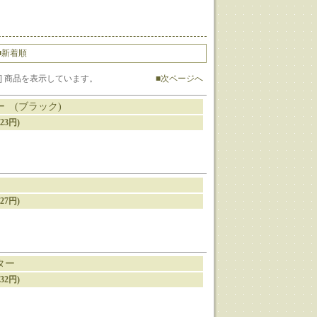
■新着順
1-18] 商品を表示しています。
■次ページへ
ー (ブラック)
23円)
27円)
ター
32円)