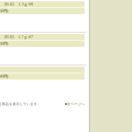
-85 1.3ｇ/#8
32円)
-85 1.7ｇ/#7
32円)
45円)
1-18] 商品を表示しています。
■次ページへ