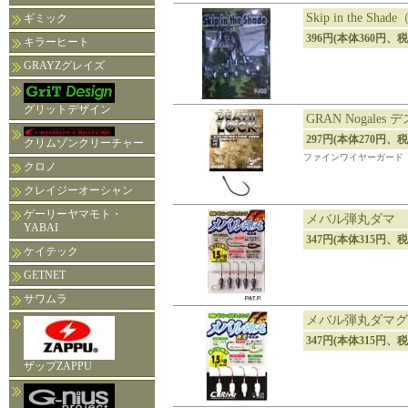
Skip in the 
ギミック
396円(本体360円、税
キラーヒート
GRAYZグレイズ
グリットデザイン
GRAN Nogales
297円(本体270円、税
クリムゾンクリーチャー
ファインワイヤーガード
クロノ
クレイジーオーシャン
ゲーリーヤマモト・
メバル弾丸ダマ J
YABAI
347円(本体315円、税
ケイテック
GETNET
サワムラ
メバル弾丸ダマグロー
347円(本体315円、税
ザップZAPPU