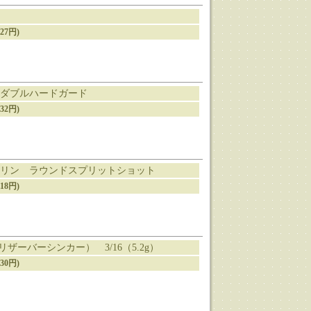
27円)
ダブルハードガード
32円)
リン ラウンドスプリットショット
18円)
nker（リザーバーシンカー） 3/16（5.2g）
30円)