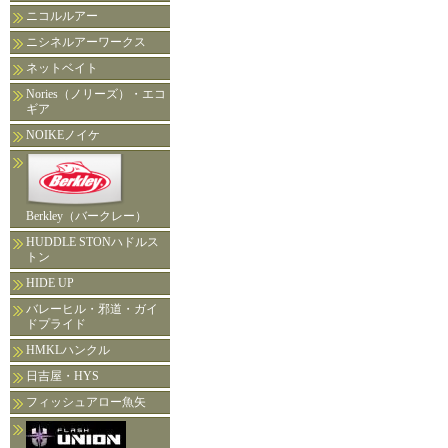
ニコルルアー
ニシネルアーワークス
ネットベイト
Nories（ノリーズ）・エコ
ギア
NOIKEノイケ
Berkley（バークレー）
HUDDLE STONハドルス
トン
HIDE UP
バレーヒル・邪道・ガイ
ドプライド
HMKLハンクル
日吉屋・HYS
フィッシュアロー魚矢