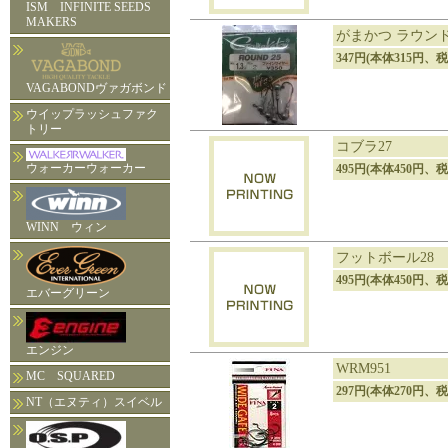
ISM INFINITE SEEDS
MAKERS
がまかつ ラウンド
347円(本体315円、
VAGABONDヴァガボンド
ウイップラッシュファク
トリー
コブラ27
ウォーカーウォーカー
495円(本体450円、税
WINN ウィン
フットボール28 3/4
495円(本体450円、税
エバーグリーン
エンジン
WRM951
MC SQUARED
297円(本体270円、税
NT（エヌティ）スイベル