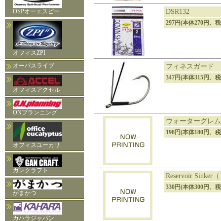
OSPオーエスピー
DSR132
297円(本体270円、税
オフィスZPI
オーパスライブ
フィネスガード 
347円(本体315円、税
オフィスアクセル
ONプランニング
ウォーターグレム
198円(本体180円、税
オフィスユーカリ
ガンクラフト
Reservoir Si
330円(本体300円、税
がまかつ
カハラジャパン