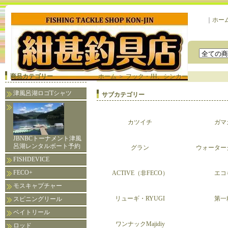
｜
ホー
商品カテゴリー
ホーム
＞
フック・JH、シンカー
津風呂湖ロゴTシャツ
サブカテゴリー
カツイチ
ガマ
JBNBCトーナメント津風
呂湖レンタルボート予約
グラン
ウォーター
FISHDEVICE
FECO+
ACTIVE（非FECO）
エコ
モスキャプチャー
リューギ・RYUGI
第一
スピニングリール
ベイトリール
ワンナックMajidiy
ロッド