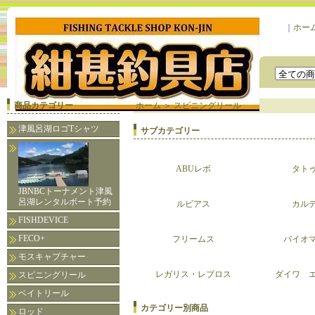
｜
ホー
商品カテゴリー
ホーム
＞
スピニングリール
津風呂湖ロゴTシャツ
サブカテゴリー
ABUレボ
タト
JBNBCトーナメント津風
呂湖レンタルボート予約
ルビアス
カル
FISHDEVICE
FECO+
フリームス
バイオ
モスキャプチャー
レガリス・レブロス
ダイワ 
スピニングリール
ベイトリール
カテゴリー別商品
ロッド