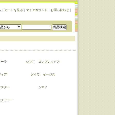
ム
｜
カートを見る
｜
マイアカウント
｜
お問い合わせ
｜
ゥーラ
シマノ コンプレックス
ディア
ダイワ イージス
マスター
シマノ
エクセラー