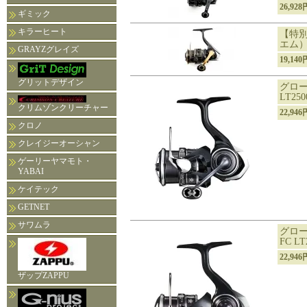
26,92
ギミック
キラーヒート
【特別
エム）
GRAYZグレイズ
19,14
グリットデザイン
グロー
LT250
クリムゾンクリーチャー
22,94
クロノ
クレイジーオーシャン
ゲーリーヤマモト・
YABAI
ケイテック
GETNET
サワムラ
グロー
FC LT
22,94
ザップZAPPU