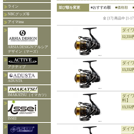
ライン
並び順を変更
■おすすめ順
■価格順
NBCグッズ等
全 [17] 商品中 [
アイマima
ダイワ
12,55
ARSIA DESIGN/アルシア
デザイン（マーズ）
ダイワ
アクティブ
13,55
ADUSTA
IMAKATSU（イマカツ）
ダイワ
料】
13,55
ISSEI
ダイワ