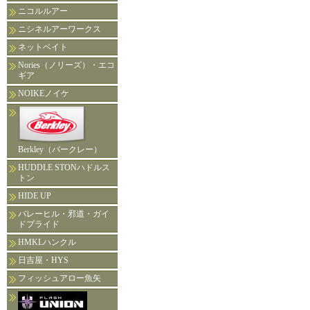
ニコルルアー
ニシネルアーワークス
ネットベイト
Nories（ノリーズ）・エコ
ギア
NOIKEノイケ
Berkley（バークレー）
HUDDLE STONハドルス
トン
HIDE UP
バレーヒル・邪道・ガイ
ドプライド
HMKLハンクル
日吉屋・HYS
フィッシュアロー魚矢