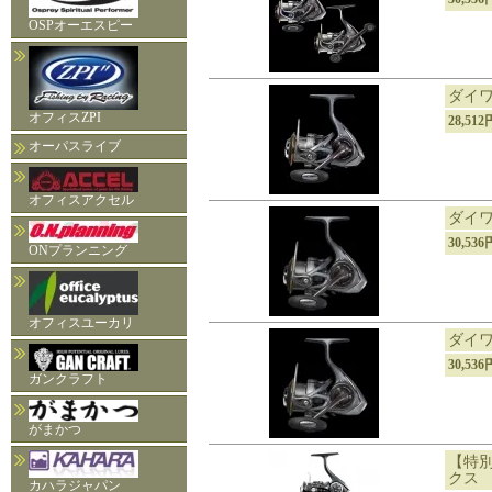
OSPオーエスピー
ダイワ 
オフィスZPI
28,51
オーパスライブ
オフィスアクセル
ダイワ 
30,53
ONプランニング
オフィスユーカリ
ダイワ 
30,53
ガンクラフト
がまかつ
【特別
クス 
カハラジャパン