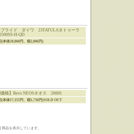
ブライド ダイワ 23TATULAタトゥーラ
2500SS-H-QD
6円(本体20,860円、税2,086円)
価格】Revo NEOSネオス 2000S
1円(本体17,355円、税1,736円)SOLD OUT
1-17] 商品を表示しています。