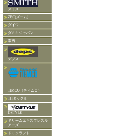
スミス
ZBC(ズーム)
ダイワ
ダミキジャパン
常吉
デプス
TIMCO（ティムコ）
THタックル
DSTYLE
ドリームエキスプレスル
アーズ
ドミクラフト