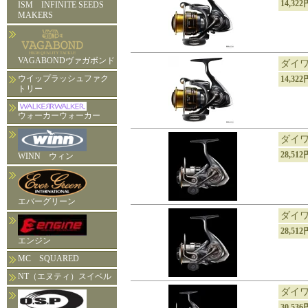
14,32
ISM INFINITE SEEDS
MAKERS
VAGABONDヴァガボンド
ダイワ
ウイップラッシュファク
14,32
トリー
ウォーカーウォーカー
ダイワ 
28,51
WINN ウィン
エバーグリーン
ダイワ 
28,51
エンジン
MC SQUARED
NT（エヌティ）スイベル
ダイワ 
30,53