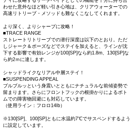
ディに攻略するサーチベイトとしての機能を十分に持ち合
わせた意外なほど軽い引き心地は、クリアウォーターでの
高速リトリーブ・メソッドも難なくこなしてくれます。
より深く、よりシャープに攻略！
■TRACE RANGE
ストレートリトリーブでの潜行深度は以下のとおり。ただ
しジャーク＆ポーズなどでステイを加えると、ラインが沈
下する影響で有効レンジが100[SP]なら約1.8m、130[SP]な
ら約2ｍに達します。
シャッドライクなリアル中層ステイ！
■SUSPENDING APPEAL
ブルブルッという身震いとともにナチュラルな前傾姿勢で
留まります。さらにフロントフックの根掛かりによるボト
ムでの障害物回避にも対応しています。
（使用ライン：フロロ14lb）
※130[SP]、100[SP]ともに水温約7℃でサスペンドするよう
に設定しています。