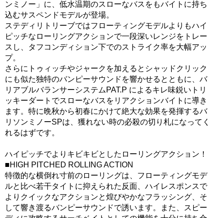
ンミノー」に、低水温期のスローなバスをもバイトに持ち
込むサスペンドモデルが登場。
ステディリトリーブではフローティングモデルよりもハイ
ピッチなローリングアクションで一段深いレンジをトレー
スし、タフコンディション下でのストライク率を大幅アッ
プ。
さらにトゥィッチやジャークを加えるとシャッドクリック
にも似た独特のバンピーサウンドを響かせるとともに、バ
リアブルバランサーシステムPAT.P によるキレ味鋭いトリ
ッキーダートでスローなバスをリアクションバイトに導き
ます。特に晩秋から初春にかけて絶大な効果を発揮するバ
リソンミノーSPは、獲れない時の必殺の切り札になってく
れるはずです。
ハイピッチでよりキビキビとしたローリングアクション！
■HIGH PITCHED ROLLING ACTION
特徴的な横倒れ寸前のローリングは、フローティングモデ
ルと比べ若干タイトに抑えられた反面、ハイレスポンスで
よりクイックなアクションと煌びやかなフラッシング、そ
して響き渡るバンピーサウンドで誘います。また、スピー