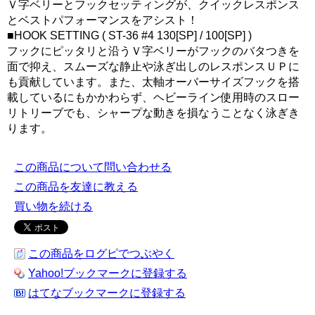
Ｖ字ベリーとフックセッティングが、クイックレスポンス
とベストパフォーマンスをアシスト！
■HOOK SETTING ( ST-36 #4 130[SP] / 100[SP] )
フックにピッタリと沿うＶ字ベリーがフックのバタつきを
面で抑え、スムーズな静止や泳ぎ出しのレスポンスＵＰに
も貢献しています。また、太軸オーバーサイズフックを搭
載しているにもかかわらず、ヘビーライン使用時のスロー
リトリーブでも、シャープな動きを損なうことなく泳ぎき
ります。
この商品について問い合わせる
この商品を友達に教える
買い物を続ける
この商品をログピでつぶやく
Yahoo!ブックマークに登録する
はてなブックマークに登録する