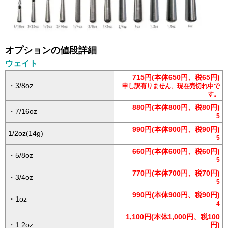
オプションの値段詳細
ウェイト
715円(本体650円、税65円)
・3/8oz
申し訳有りません、現在売切れ中で
す。
880円(本体800円、税80円)
・7/16oz
5
990円(本体900円、税90円)
1/2oz(14g)
5
660円(本体600円、税60円)
・5/8oz
5
770円(本体700円、税70円)
・3/4oz
5
990円(本体900円、税90円)
・1oz
4
1,100円(本体1,000円、税100
・1.2oz
円)