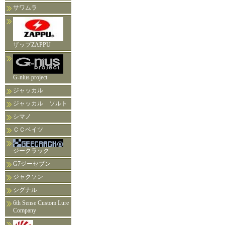
サワムラ
ザップZAPPU
G-nius project
ジャッカル
ジャッカル ソルト
シマノ
ＣＣベイツ
ジークラック
G7ジーセブン
ジャクソン
シグナル
6th Sense Custom Lure
Company