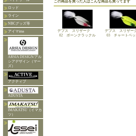
この商品を買った人はこんな商品も買ってます
ロッド
ライン
NBCグッズ等
デプス スリザーク
デプス スリザ
アイマima
02 ボーンクラックル
03 チャートペ
ARSIA DESIGN/アル
シアデザイン（マー
ズ）
アクティブ
ADUSTA
IMAKATSU（イマカ
ツ）