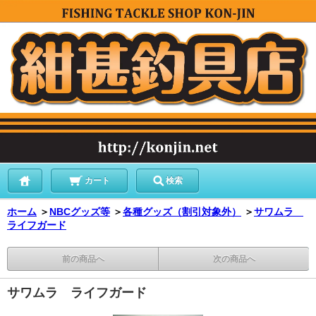
カート
検索
ホーム
＞
NBCグッズ等
＞
各種グッズ（割引対象外）
＞
サワムラ
ライフガード
前の商品へ
次の商品へ
サワムラ ライフガード