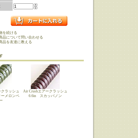
数
物を続ける
商品について問い合わせる
商品を友達に教える
す
エアークラッシュ
Air Crushエアークラッシュ
ーターメロンペ
6.6in スカッパノン
ー