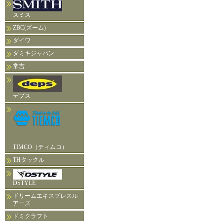
スミス
ZBC(ズーム)
ダイワ
ダミキジャパン
常吉
デプス
TIMCO（ティムコ）
THタックル
DSTYLE
ドリームエキスプレスル
アーズ
ドミクラフト