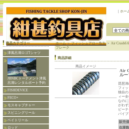
｜
ホー
商品カテゴリー
ホーム
＞
フィッシュアロー魚矢
＞
Air Crush6.6
フレーク
津風呂湖ロゴTシャツ
商品詳細
商品イメージ
Air
ルー
JBNBCトーナメント津風
呂湖レンタルボート予約
琵琶湖
フィッ
FISHDEVICE
独自の
ィー全
FECO+
なのに
モスキャプチャー
がわず
ビーテ
スピニングリール
バイブ
ベイトリール
販売
ロッド
在庫