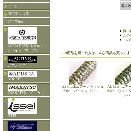
購入
ライン
NBCグッズ等
アイマima
買い
この
この
ARSIA DESIGN/アルシア
デザイン（マーズ）
この商品を買った人はこんな商品も買ってま
アクティブ
ADUSTA
Air Crushエアークラッシュ
Air Crush
6.6in パーティゴールド
6.6in ウォ
IMAKATSU（イマカツ）
ッパ
ISSEI