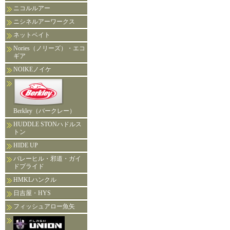
ニコルルアー
ニシネルアーワークス
ネットベイト
Nories（ノリーズ）・エコ
ギア
NOIKEノイケ
Berkley（バークレー）
HUDDLE STONハドルス
トン
HIDE UP
バレーヒル・邪道・ガイ
ドプライド
HMKLハンクル
日吉屋・HYS
フィッシュアロー魚矢