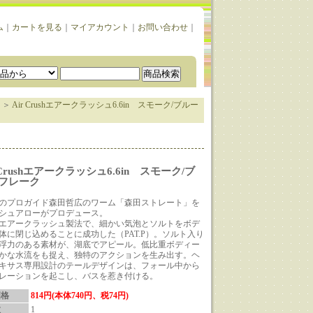
ム
｜
カートを見る
｜
マイアカウント
｜
お問い合わせ
｜
＞
Air Crushエアークラッシュ6.6in スモーク/ブルー
 Crushエアークラッシュ6.6in スモーク/ブ
フレーク
のプロガイド森田哲広のワーム「森田ストレート」を
シュアローがプロデュース。
エアークラッシュ製法で、細かい気泡とソルトをボデ
体に閉じ込めることに成功した（PAT.P）。ソルト入り
浮力のある素材が、湖底でアピール。低比重ボディー
かな水流をも捉え、独特のアクションを生み出す。ヘ
キサス専用設計のテールデザインは、フォール中から
レーションを起こし、バスを惹き付ける。
価格
814円(本体740円、税74円)
数
1