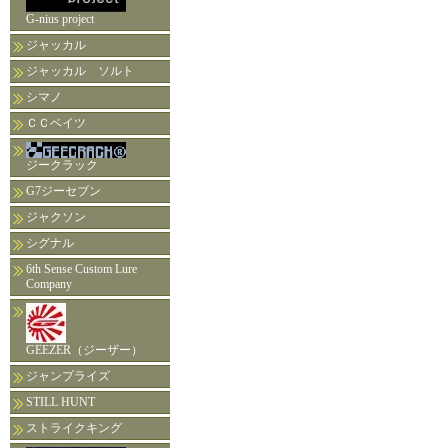
G-nius project
ジャッカル
ジャッカル ソルト
シマノ
ＣＣベイツ
ジークラック
G7ジーセブン
ジャクソン
シグナル
6th Sense Custom Lure
Company
GEEZER（ジーザー）
ジャンプライズ
STILL HUNT
ストライクキング