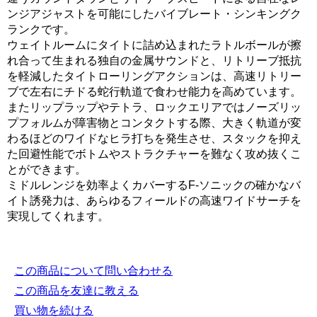
ンジアジャストを可能にしたバイブレート・シンキングク
ランクです。
ウェイトルームにタイトに詰め込まれたラトルボールが擦
れ合って生まれる独自の金属サウンドと、リトリーブ抵抗
を軽減したタイトローリングアクションは、高速リトリー
ブで左右にチドる蛇行軌道で食わせ能力を高めています。
またリップラップやテトラ、ロックエリアではノーズリッ
プフォルムが障害物とコンタクトする際、大きく軌道が変
わるほどのワイドなヒラ打ちを発生させ、スタックを抑え
た回避性能でボトムやストラクチャーを難なく攻め抜くこ
とができます。
ミドルレンジを効率よくカバーするF-ソニックの確かなバ
イト誘発力は、あらゆるフィールドの高速ワイドサーチを
実現してくれます。
この商品について問い合わせる
この商品を友達に教える
買い物を続ける