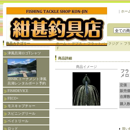
｜
ホー
商品カテゴリー
ホーム
＞
デプス
＞
フラットバックジグ
＞
フ
ド
津風呂湖ロゴTシャツ
商品詳細
商品イメージ
フラ
メロ
JBNBCトーナメント津風
呂湖レンタルボート予約
定価
FISHDEVICE
販売
在庫
FECO+
購入
モスキャプチャー
スピニングリール
ベイトリール
ロッド
買い