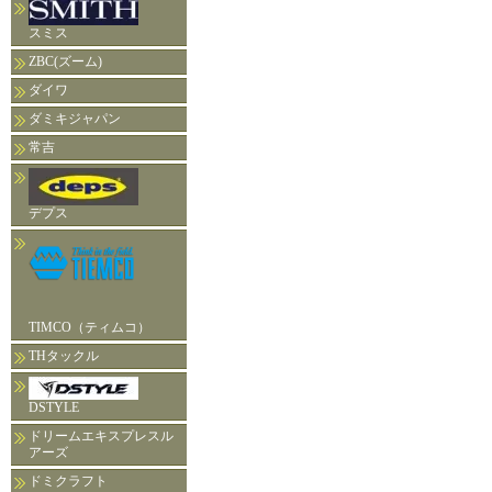
スミス
ZBC(ズーム)
ダイワ
ダミキジャパン
常吉
デプス
TIMCO（ティムコ）
THタックル
DSTYLE
ドリームエキスプレスル
アーズ
ドミクラフト