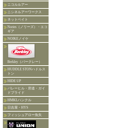
ニコルルアー
ニシネルアーワークス
ネットベイト
Nories（ノリーズ）・エコ
ギア
NOIKEノイケ
Berkley（バークレー）
HUDDLE STONハドルス
トン
HIDE UP
バレーヒル・邪道・ガイ
ドプライド
HMKLハンクル
日吉屋・HYS
フィッシュアロー魚矢