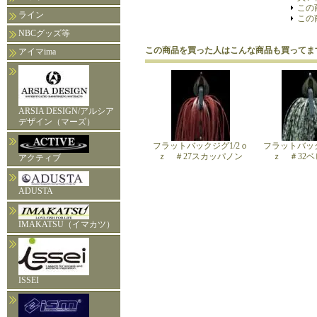
この
ライン
この
NBCグッズ等
この商品を買った人はこんな商品も買ってま
アイマima
ARSIA DESIGN/アルシア
デザイン（マーズ）
フラットバックジグ1/2ｏ
フラットバック
ｚ ＃27スカッパノン
ｚ ＃32
アクティブ
ADUSTA
IMAKATSU（イマカツ）
ISSEI