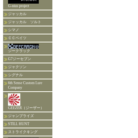
G-nius project
ジャッカル
ジャッカル ソルト
シマノ
ＣＣベイツ
ジークラック
G7ジーセブン
ジャクソン
シグナル
6th Sense Custom Lure
Company
GEEZER（ジーザー）
ジャンプライズ
STILL HUNT
ストライクキング