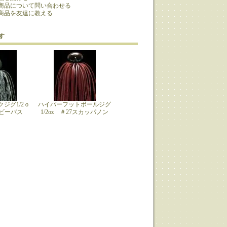
商品について問い合わせる
商品を友達に教える
す
ジグ1/2ｏ
ハイパーフットボールジグ
ベビーバス
1/2oz ＃27スカッパノン