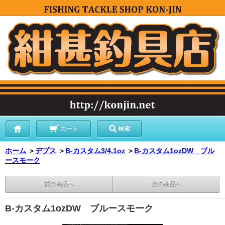
カート
検索
ホーム
＞
デプス
＞
B-カスタム3/4,1oz
＞
B-カスタム1ozDW ブル
ースモーク
前の商品へ
次の商品へ
B-カスタム1ozDW ブルースモーク