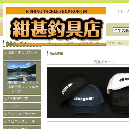
｜
ホー
商品カテゴリー
ホーム
＞
デプス
＞
デプスグッズ
＞
デプス deps 
津風呂湖ロゴTシャ
商品詳細
ツ
商品イメージ
JBNBCトーナメント
津風呂湖レンタルボ
ート予約
FISHDEVICE
FECO+
モスキャプチャー
スピニングリール
ベイトリール