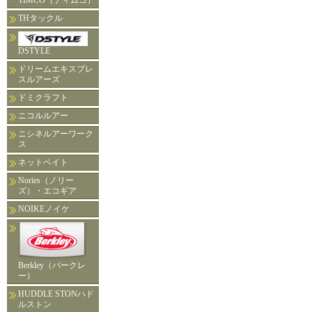
TIMCO（ティムコ）
THタックル
DSTYLE
ドリームエキスプレ
スルアーズ
ドミクラフト
ニコルルアー
ニシネルアーワーク
ス
ネットベイト
Nories（ノリー
ズ）・エコギア
NOIKEノイケ
Berkley（バークレ
ー）
HUDDLE STONハド
ルストン