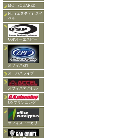
MC SQUARED
NT（エヌティ）スイ
ベル
OSPオーエスピー
オフィスZPI
オーパスライブ
オフィスアクセル
ONプランニング
オフィスユーカリ