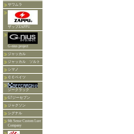
サワムラ
ザップZAPPU
G-nius project
ジャッカル
ジャッカル ソルト
シマノ
ＣＣベイツ
ジークラック
G7ジーセブン
ジャクソン
シグナル
6th Sense Custom Lure
Company