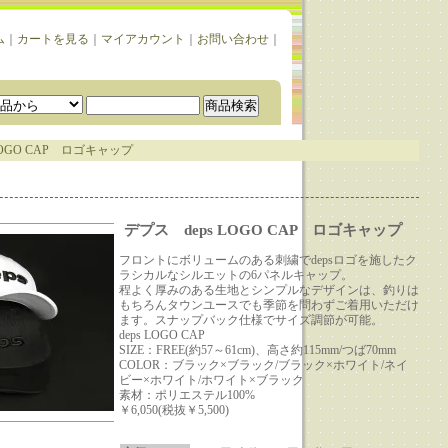
ム
｜
カートを見る
｜
マイアカウント
｜
お問い合わせ
｜
LOGO CAP ロゴキャップ
デプス deps LOGO CAP ロゴキャップ
フロントにボリュームのある刺繍でdepsロゴを施したク
ラシカルなシルエットの6パネルキャップ。
程よく厚みのある生地とシンプルなデザインは、釣りは
もちろんタウンユースでも季節を問わずご着用いただけ
ます。スナップバック仕様でサイズ調節が可能。
deps LOGO CAP
SIZE：FREE(約57～61cm)、高さ約115mm/つば70mm
COLOR：ブラック×ブラック/ブラック×ホワイト/ネイ
ビー×ホワイト/ホワイト×ブラック
素材：ポリエステル100%
￥6,050(税抜￥5,500)