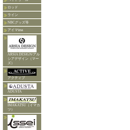
ロッド
ライン
NBCグッズ等
アイマima
ARSIA DESIGN/アル
シアデザイン（マー
ズ）
アクティブ
ADUSTA
IMAKATSU（イマカ
ツ）