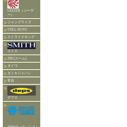
GEEZER（ジーザ
ー）
ジャンプライズ
STILL HUNT
ストライクキング
スミス
ZBC(ズーム)
ダイワ
ダミキジャパン
常吉
デプス