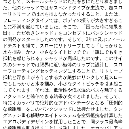
つとして、スモールシャッドのただ巻きにたどり着きまし
た。他のシャッドではサスペンドタイプが主流で、超スロ
ーリトリーブでは水を掴まなかったりすること。または、
フローティングタイプでは、ボディの振りが大きすぎるこ
とに不満を感じていました。そこで、「困った時に結果を
出す、ただ巻きシャッド」をコンセプトにバンクシャッド
の開発がスタートしたのです。そして、2年に及ぶフィール
ドテストを経て、スローにリトリーブしても「しっかりと
水を掴み」かつ「小さなタイトピッチで」「誰にでも引き
抵抗を感じられる」シャッドが完成したのです。このサイ
ズのシャッドでは限界に近い極薄のリップに設計し、スロ
ーフローティングセッティングにすることで、リトリーブ
抵抗と浮き上がろうとする力が絶妙にリンクして超スロー
でもしっかりと水を掴み、小さなタイトピッチを引き起こ
してくれます。それは、低活性や低水温のバスを魅了する
アクションと確信できる結果が次々と出ました。そして、
特にオカッパリで絶対的なアドバンテージとなる「圧倒的
な飛距離」をこのバンクシャッドには持たせました。タン
グステン重心移動ウエイトシステムを空気抵抗を計算した
エアロボディデザインを採用したことで、同クラス最高峰
の飛距離を叩き出すことに成功しました。オカッパリアン