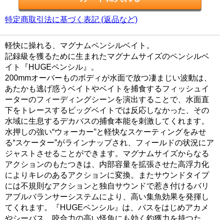
特定商取引法に基づく表記 (返品など)
軽快に操れる、マグナムペンシルベイト。
記録級を獲るために生まれたマグナムサイズのペンシルベ
イト『HUGEペンシル』。
200mmオーバーものボディが水面で放つ凄まじい波動は、
あたかも逃げ惑うベイトやベイトを捕食するフィッシュイ
ーターのフィーディングシーンを演出することで、水面直
下をトレースするビッグベイトでは反応しなかった、その
水域に生息するデカバスの捕食本能を刺激してくれます。
水押しの強い“ウォーカー”と軽快なスケーティングをみせ
る“スケーター”がラインナップされ、フィールドの状況にア
ジャストさせることができます。マグナムサイズからなる
アクションのもたつきは、内部容量を拡張させた高浮力化
によりキレのあるアクションに変換。またサウンドタイプ
には不規則なアクションと独自サウンドで惹き付けるバリ
アブルバランサーシステムにより、高い集魚効果を発揮し
てくれます。『HUGEペンシル』は、バスをはじめアカメ
やシーバス、咬合力の高い怪魚にも効く釣獲力を持つた