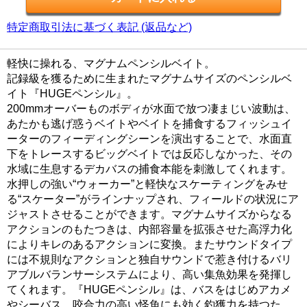
特定商取引法に基づく表記 (返品など)
軽快に操れる、マグナムペンシルベイト。
記録級を獲るために生まれたマグナムサイズのペンシルベ
イト『HUGEペンシル』。
200mmオーバーものボディが水面で放つ凄まじい波動は、
あたかも逃げ惑うベイトやベイトを捕食するフィッシュイ
ーターのフィーディングシーンを演出することで、水面直
下をトレースするビッグベイトでは反応しなかった、その
水域に生息するデカバスの捕食本能を刺激してくれます。
水押しの強い“ウォーカー”と軽快なスケーティングをみせ
る“スケーター”がラインナップされ、フィールドの状況にア
ジャストさせることができます。マグナムサイズからなる
アクションのもたつきは、内部容量を拡張させた高浮力化
によりキレのあるアクションに変換。またサウンドタイプ
には不規則なアクションと独自サウンドで惹き付けるバリ
アブルバランサーシステムにより、高い集魚効果を発揮し
てくれます。『HUGEペンシル』は、バスをはじめアカメ
やシーバス、咬合力の高い怪魚にも効く釣獲力を持つた