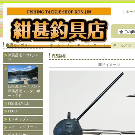
｜
ホー
商品カテゴリー
ホーム
＞
リューギ
＞
フック
＞
リューギ モノガード
津風呂湖ロゴTシャ
商品詳細
ツ
商品イメージ
JBNBCトーナメント
津風呂湖レンタルボ
ート予約
FISHDEVICE
FECO+
モスキャプチャー
スピニングリール
ベイトリール