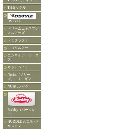
TIMCO（ティムコ）
THタックル
DSTYLE
ドリームエキスプレ
スルアーズ
ドミクラフト
ニコルルアー
ニシネルアーワーク
ス
ネットベイト
Nories（ノリー
ズ）・エコギア
NOIKEノイケ
Berkley（バークレ
ー）
HUDDLE STONハド
ルストン