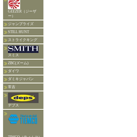
GEEZER（ジーザ
ー）
ジャンプライズ
STILL HUNT
ストライクキング
スミス
ZBC(ズーム)
ダイワ
ダミキジャパン
常吉
デプス