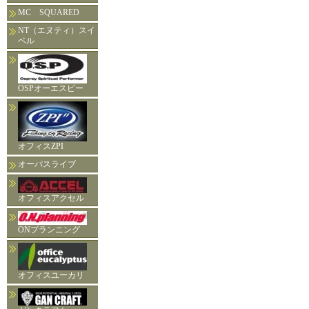
MC SQUARED
NT（エヌティ）スイ
ベル
OSPオーエスピー
オフィスZPI
オーパスライブ
オフィスアクセル
ONプランニング
オフィスユーカリ