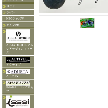
ロッド
ライン
NBCグッズ等
アイマima
ARSIA DESIGN/アル
シアデザイン（マー
ズ）
アクティブ
ADUSTA
IMAKATSU（イマカ
ツ）