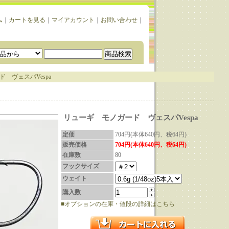
ム
｜
カートを見る
｜
マイアカウント
｜
お問い合わせ
｜
 ヴェスパVespa
リューギ モノガード ヴェスパVespa
定価
704円(本体640円、税64円)
販売価格
704円(本体640円、税64円)
在庫数
80
フックサイズ
ウェイト
購入数
■オプションの在庫・値段の詳細はこちら