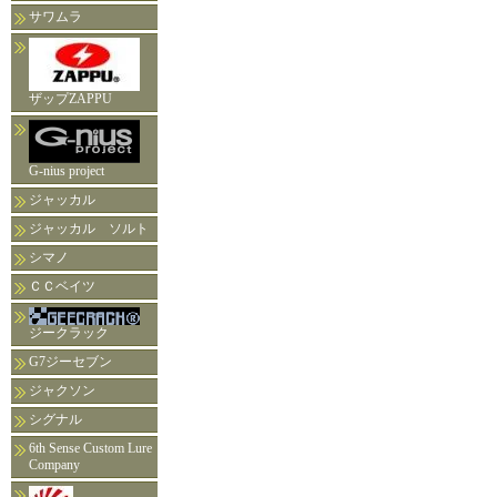
サワムラ
ザップZAPPU
G-nius project
ジャッカル
ジャッカル ソルト
シマノ
ＣＣベイツ
ジークラック
G7ジーセブン
ジャクソン
シグナル
6th Sense Custom Lure
Company