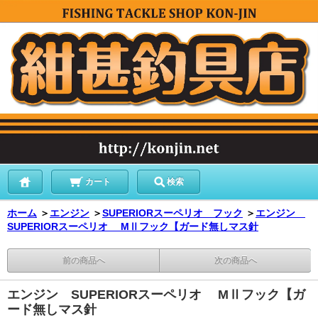
カート
検索
ホーム
＞
エンジン
＞
SUPERIORスーペリオ フック
＞
エンジン
SUPERIORスーペリオ MⅡフック【ガード無しマス針
前の商品へ
次の商品へ
エンジン SUPERIORスーペリオ MⅡフック【ガ
ード無しマス針