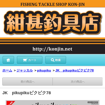
カート
検索
ホーム
＞
ジャッカル
＞
pikupiku
＞
JK pikupikuピクピク78
前の商品へ
次の商品へ
JK pikupikuピクピク78