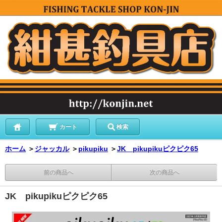
カート
検索
ホーム
＞
ジャッカル
＞
pikupiku
＞
JK pikupikuピクピク65
前の商品へ
次の商品へ
JK pikupikuピクピク65