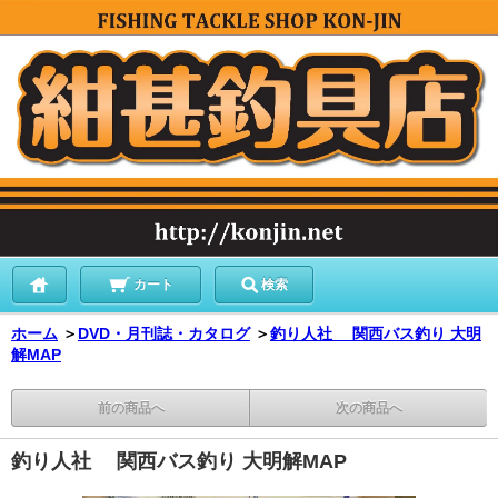
カート
検索
ホーム
＞
DVD・月刊誌・カタログ
＞
釣り人社 関西バス釣り 大明
解MAP
前の商品へ
次の商品へ
釣り人社 関西バス釣り 大明解MAP