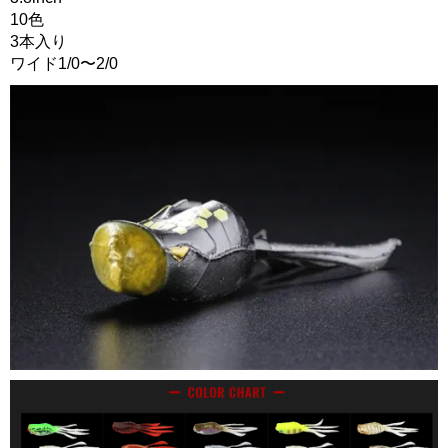
10色
3本入り
ワイド1/0〜2/0