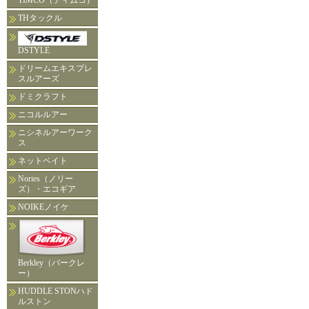
TIMCO（ティムコ）
THタックル
DSTYLE
ドリームエキスプレ
スルアーズ
ドミクラフト
ニコルルアー
ニシネルアーワーク
ス
ネットベイト
Nories（ノリー
ズ）・エコギア
NOIKEノイケ
Berkley（バークレ
ー）
HUDDLE STONハド
ルストン