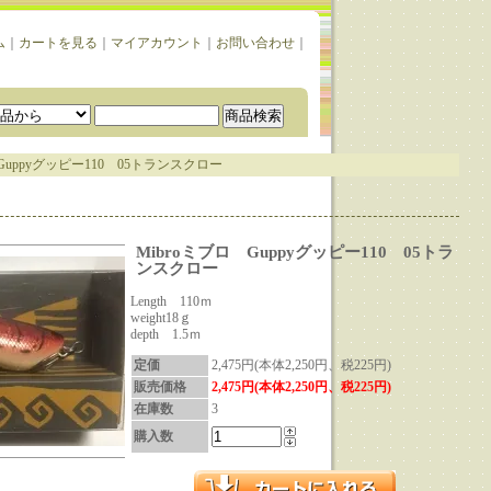
ム
｜
カートを見る
｜
マイアカウント
｜
お問い合わせ
｜
 Guppyグッピー110 05トランスクロー
Mibroミブロ Guppyグッピー110 05トラ
ンスクロー
Length 110ｍ
weight18ｇ
depth 1.5ｍ
定価
2,475円(本体2,250円、税225円)
販売価格
2,475円(本体2,250円、税225円)
在庫数
3
購入数