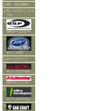
MC SQUARED
NT（エヌティ）スイ
ベル
OSPオーエスピー
オフィスZPI
オーパスライブ
オフィスアクセル
ONプランニング
オフィスユーカリ