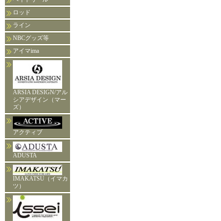
ロッド
ライン
NBCグッズ等
アイマima
ARSIA DESIGN/アル
シアデザイン（マー
ズ）
アクティブ
ADUSTA
IMAKATSU（イマカ
ツ）