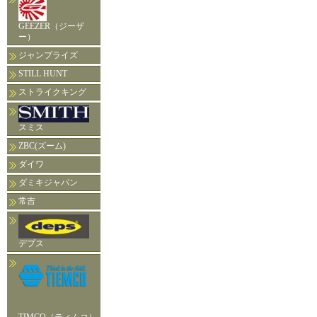
GEEZER（ジーザ
ー）
ジャンプライズ
STILL HUNT
ストライクキング
スミス
ZBC(ズーム)
ダイワ
ダミキジャパン
常吉
デプス