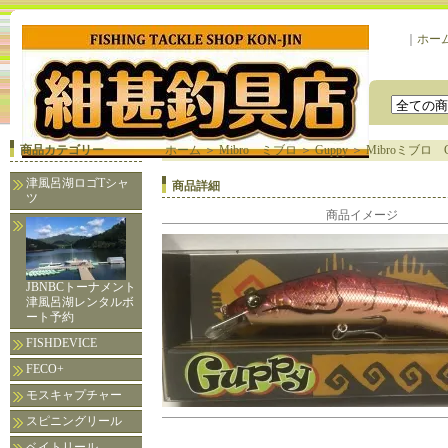
｜
ホー
商品カテゴリー
ホーム
＞
Mibro ミブロ
＞
Guppy
＞
Mibroミブロ
津風呂湖ロゴTシャ
商品詳細
ツ
商品イメージ
JBNBCトーナメント
津風呂湖レンタルボ
ート予約
FISHDEVICE
FECO+
モスキャプチャー
スピニングリール
ベイトリール