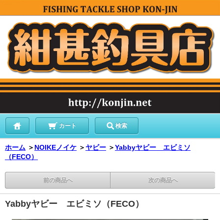
カート
検索
ホーム
＞
NOIKEノイケ
＞
ヤビー
＞
Yabbyヤビー エビミソ
（FECO）
前の商品へ
次の商品へ
Yabbyヤビー エビミソ（FECO）