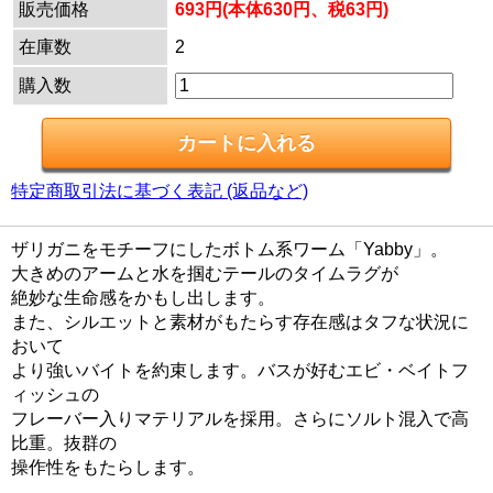
販売価格
693円(本体630円、税63円)
在庫数
2
購入数
特定商取引法に基づく表記 (返品など)
ザリガニをモチーフにしたボトム系ワーム「Yabby」。
大きめのアームと水を掴むテールのタイムラグが
絶妙な生命感をかもし出します。
また、シルエットと素材がもたらす存在感はタフな状況に
おいて
より強いバイトを約束します。バスが好むエビ・ベイトフ
ィッシュの
フレーバー入りマテリアルを採用。さらにソルト混入で高
比重。抜群の
操作性をもたらします。