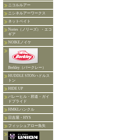
ニコルルアー
ニシネルアーワークス
ネットベイト
Nories（ノリーズ）・エコ
ギア
NOIKEノイケ
Berkley（バークレー）
HUDDLE STONハドルス
トン
HIDE UP
バレーヒル・邪道・ガイ
ドプライド
HMKLハンクル
日吉屋・HYS
フィッシュアロー魚矢