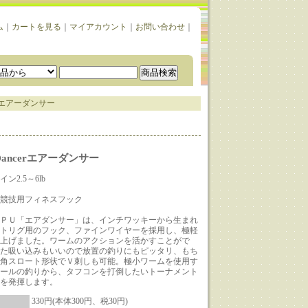
ム
｜
カートを見る
｜
マイアカウント
｜
お問い合わせ
｜
cerエアーダンサー
rDancerエアーダンサー
ン2.5～6lb
競技用フィネスフック
ＰＵ「エアダンサー」は、インチワッキーから生まれ
トリグ用のフック、ファインワイヤーを採用し、極軽
上げました。ワームのアクションを活かすことがで
た吸い込みもいいので放置の釣りにもピッタリ、もち
角スロート形状でＶ刺しも可能。極小ワームを使用す
ールの釣りから、タフコンを打倒したいトーナメント
を発揮します。
330円(本体300円、税30円)