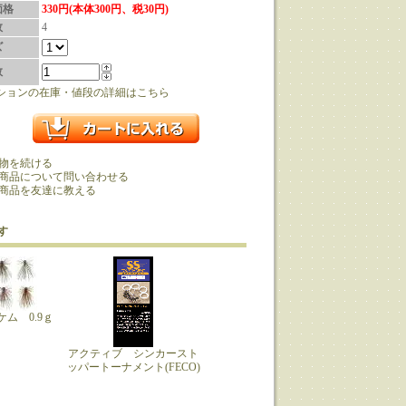
価格
330円(本体300円、税30円)
数
4
ズ
数
ションの在庫・値段の詳細はこちら
物を続ける
商品について問い合わせる
商品を友達に教える
す
ム 0.9ｇ
アクティブ シンカースト
ッパートーナメント(FECO)