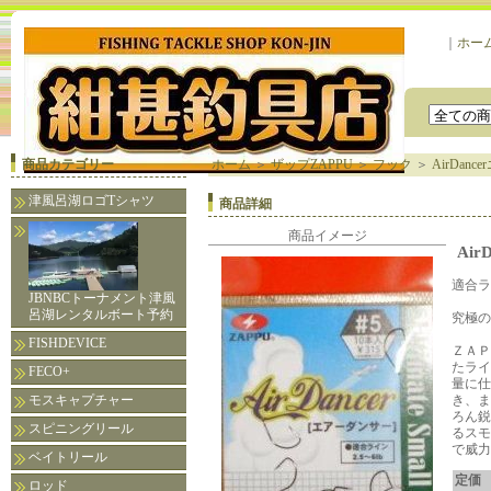
｜
ホー
商品カテゴリー
ホーム
＞
ザップZAPPU
＞
フック
＞
AirDan
津風呂湖ロゴTシャツ
商品詳細
商品イメージ
Ai
適合ライ
JBNBCトーナメント津風
呂湖レンタルボート予約
究極の
FISHDEVICE
ＺＡＰ
たライ
FECO+
量に仕
モスキャプチャー
き、ま
ろん鋭
スピニングリール
るスモ
で威力
ベイトリール
定価
ロッド