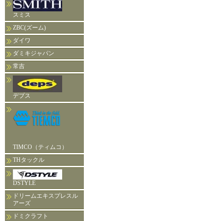
スミス
ZBC(ズーム)
ダイワ
ダミキジャパン
常吉
デプス
TIMCO（ティムコ）
THタックル
DSTYLE
ドリームエキスプレスル
アーズ
ドミクラフト