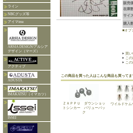
販売
ライン
在庫
NBCグッズ等
サイ
アイマima
購入
■オプ
ARSIA DESIGN/アルシア
デザイン（マーズ）
買い
この
この
アクティブ
この商品を買った人はこんな商品も買ってま
ADUSTA
IMAKATSU（イマカツ）
ＺＡＰＰＵ ダウンショッ
ワイルドケムケ
トシンカー バリューパッ
ク
ISSEI