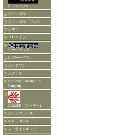
G-nius project
ジャッカル
ジャッカル ソルト
シマノ
ＣＣベイツ
ジークラック
G7ジーセブン
ジャクソン
シグナル
6th Sense Custom Lure
Company
GEEZER（ジーザー）
ジャンプライズ
STILL HUNT
ストライクキング