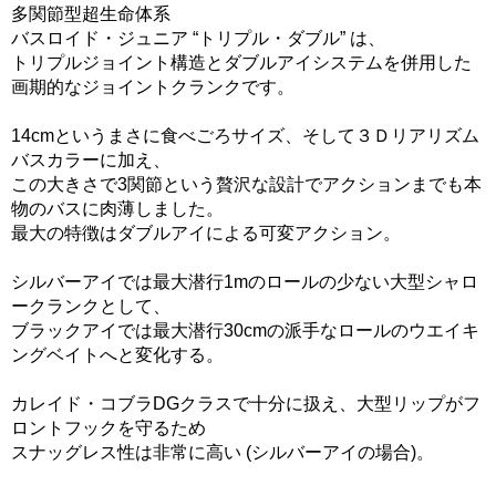
多関節型超生命体系
バスロイド・ジュニア “トリプル・ダブル” は、
トリプルジョイント構造とダブルアイシステムを併用した
画期的なジョイントクランクです。
14cmというまさに食べごろサイズ、そして３Ｄリアリズム
バスカラーに加え、
この大きさで3関節という贅沢な設計でアクションまでも本
物のバスに肉薄しました。
最大の特徴はダブルアイによる可変アクション。
シルバーアイでは最大潜行1mのロールの少ない大型シャロ
ークランクとして、
ブラックアイでは最大潜行30cmの派手なロールのウエイキ
ングベイトへと変化する。
カレイド・コブラDGクラスで十分に扱え、大型リップがフ
ロントフックを守るため
スナッグレス性は非常に高い (シルバーアイの場合)。