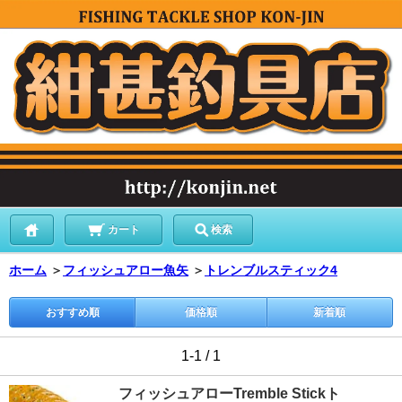
カート
検索
ホーム
＞
フィッシュアロー魚矢
＞
トレンブルスティック4
おすすめ順
価格順
新着順
1-1 / 1
フィッシュアローTremble Stickト