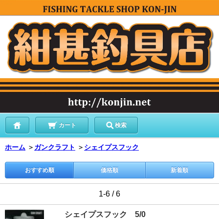
カート
検索
ホーム
＞
ガンクラフト
＞
シェイプスフック
おすすめ順
価格順
新着順
1-6 / 6
シェイプスフック 5/0