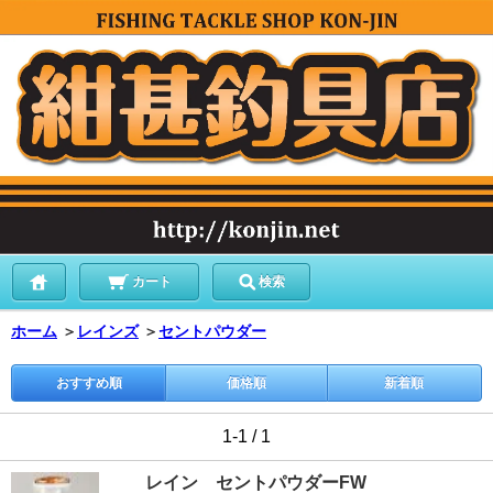
カート
検索
ホーム
＞
レインズ
＞
セントパウダー
おすすめ順
価格順
新着順
1-1 / 1
レイン セントパウダーFW