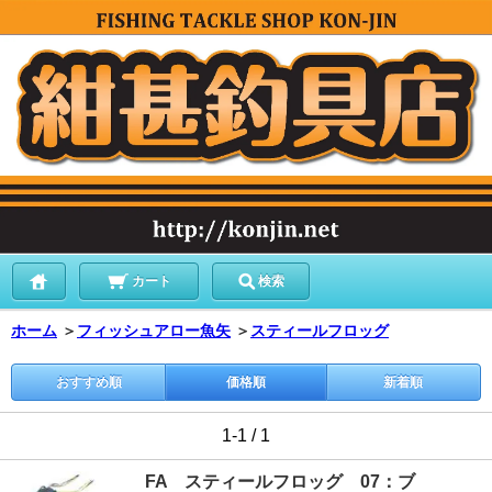
カート
検索
ホーム
＞
フィッシュアロー魚矢
＞
スティールフロッグ
おすすめ順
価格順
新着順
1-1 / 1
FA スティールフロッグ 07：ブ