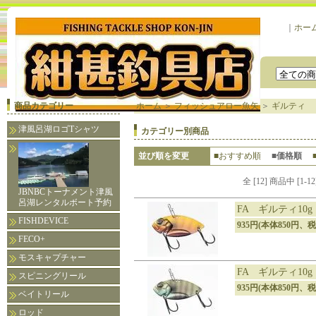
｜
ホー
商品カテゴリー
ホーム
＞
フィッシュアロー魚矢
＞
ギルティ
津風呂湖ロゴTシャツ
カテゴリー別商品
並び順を変更
■おすすめ順
■価格順
全 [12] 商品中 [
JBNBCトーナメント津風
呂湖レンタルボート予約
FA ギルティ10
FISHDEVICE
935円(本体850円、税
FECO+
モスキャプチャー
FA ギルティ10
スピニングリール
935円(本体850円、税
ベイトリール
ロッド