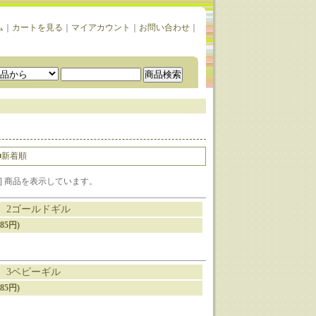
ム
｜
カートを見る
｜
マイアカウント
｜
お問い合わせ
｜
■新着順
1-12] 商品を表示しています。
g 2ゴールドギル
85円)
g 3ベビーギル
85円)