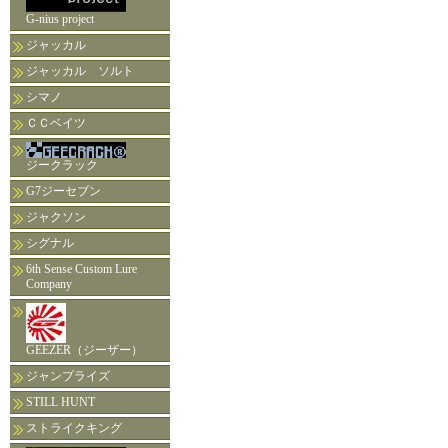
G-nius project
ジャッカル
ジャッカル ソルト
シマノ
ＣＣベイツ
ジークラック
G7ジーセブン
ジャクソン
シグナル
6th Sense Custom Lure
Company
GEEZER（ジーザー）
ジャンプライズ
STILL HUNT
ストライクキング