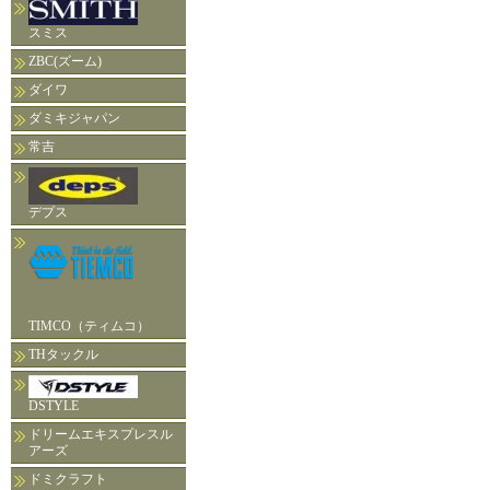
スミス
ZBC(ズーム)
ダイワ
ダミキジャパン
常吉
デプス
TIMCO（ティムコ）
THタックル
DSTYLE
ドリームエキスプレスル
アーズ
ドミクラフト