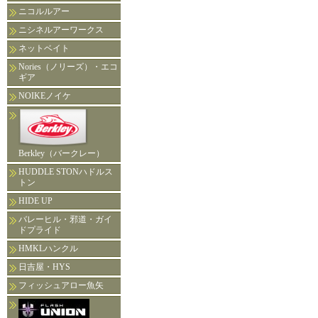
ニコルルアー
ニシネルアーワークス
ネットベイト
Nories（ノリーズ）・エコ
ギア
NOIKEノイケ
Berkley（バークレー）
HUDDLE STONハドルス
トン
HIDE UP
バレーヒル・邪道・ガイ
ドプライド
HMKLハンクル
日吉屋・HYS
フィッシュアロー魚矢