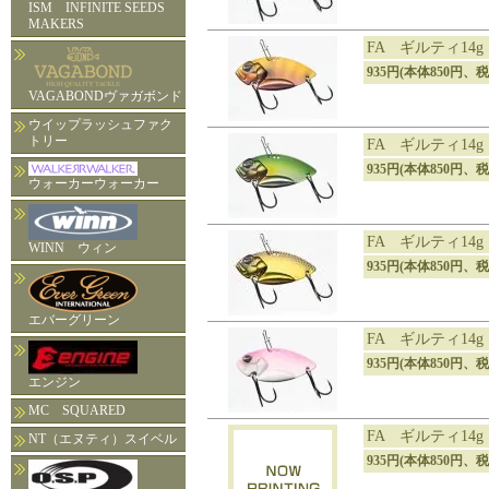
ISM INFINITE SEEDS
MAKERS
FA ギルティ14
935円(本体850円、税
VAGABONDヴァガボンド
ウイップラッシュファク
トリー
FA ギルティ14g
935円(本体850円、税
ウォーカーウォーカー
FA ギルティ14
WINN ウィン
935円(本体850円、税
エバーグリーン
FA ギルティ14
935円(本体850円、税
エンジン
MC SQUARED
FA ギルティ14
NT（エヌティ）スイベル
935円(本体850円、税