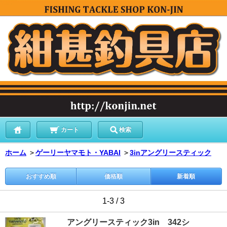
カート
検索
ホーム
＞
ゲーリーヤマモト・YABAI
＞
3inアングリースティック
おすすめ順
価格順
新着順
1-3 / 3
アングリースティック3in 342シ