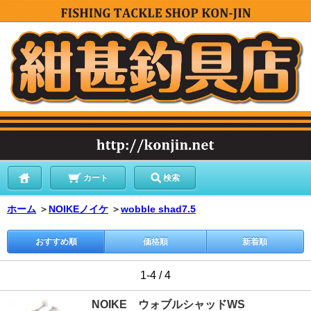
カート
検索
ホーム
＞
NOIKEノイケ
＞
wobble shad7.5
おすすめ順
価格順
新着順
1-4 / 4
NOIKE ウォブルシャッドWS