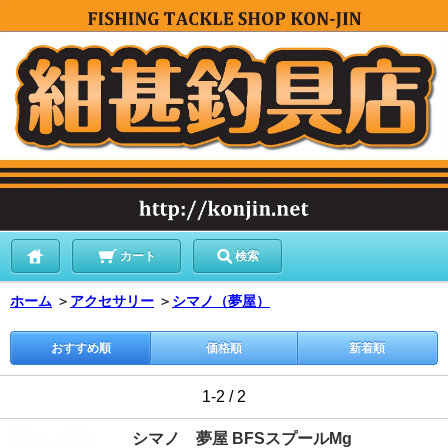
カート
検索
ホーム
＞
アクセサリー
＞
シマノ（夢屋）
おすすめ順
価格順
新着順
1-2 / 2
シマノ 夢屋 BFSスプールMg