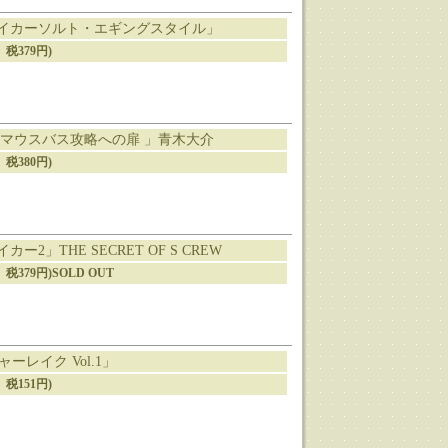
イカーソルト・エギングスタイル」
、税379円)
マウスバス攻略への扉 」青木大介
、税380円)
2」THE SECRET OF S CREW
0円、税379円)SOLD OUT
ャーレイク Vol.1」
、税151円)