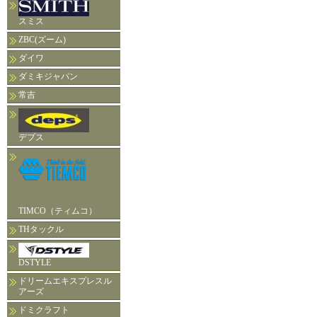
スミス
ZBC(ズーム)
ダイワ
ダミキジャパン
常吉
デプス
TIMCO（ティムコ）
THタックル
DSTYLE
ドリームエキスプレスル
アーズ
ドミクラフト