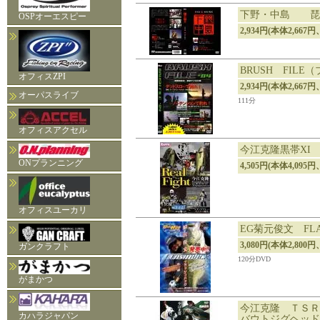
下野・中島 琵
OSPオーエスピー
2,934円(本体2,667円
BRUSH FIL
オフィスZPI
2,934円(本体2,667円
オーパスライブ
111分
オフィスアクセル
今江克隆黒帯XI Re
ONプランニング
4,505円(本体4,095円
オフィスユーカリ
EG菊元俊文 FL
3,080円(本体2,800円
ガンクラフト
120分DVD
がまかつ
今江克隆 ＴＳＲ
カハラジャパン
バウトジグヘッド