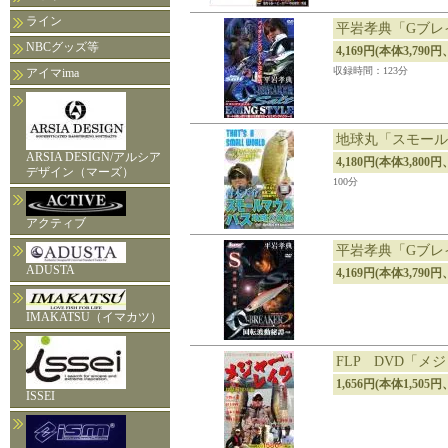
ライン
平岩孝典「Gブレ
NBCグッズ等
4,169円(本体3,790円
収録時間：123分
アイマima
地球丸「スモール
ARSIA DESIGN/アルシア
4,180円(本体3,800円
デザイン（マーズ）
100分
アクティブ
平岩孝典「Gブレイカー
ADUSTA
4,169円(本体3,79
IMAKATSU（イマカツ）
FLP DVD「メジ
1,656円(本体1,505円
ISSEI