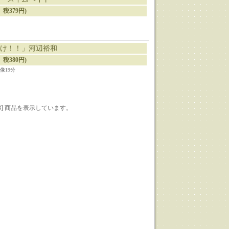
、税379円)
け！！」河辺裕和
、税380円)
像19分
9-33] 商品を表示しています。