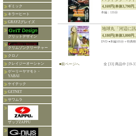
ギミック
4,169円(本体3,790円
本編：135分
キラーヒート
GRAYZグレイズ
地球丸「河辺に訊
4,180円(本体3,800円
グリットデザイン
DVD ●本編105分＋特典映
クリムゾンクリーチャー
クロノ
クレイジーオーシャン
■前ページへ
全 [33] 商品中 [1
ゲーリーヤマモト・
YABAI
ケイテック
GETNET
サワムラ
ザップZAPPU