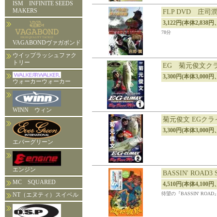
ISM INFINITE SEEDS
MAKERS
FLP DVD 庄司
3,122円(本体2,838円
78分
VAGABONDヴァガボンド
ウイップラッシュファク
トリー
EG 菊元俊文ク
3,300円(本体3,000円
ウォーカーウォーカー
WINN ウィン
菊元俊文 EGクラ
3,300円(本体3,000円
エバーグリーン
エンジン
BASSIN' ROAD3
MC SQUARED
4,510円(本体4,100円
待望の『BASSIN' ROA
NT（エヌティ）スイベル