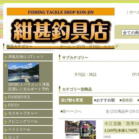
｜
ホー
商品カテゴリー
ホーム
＞
DVD・月刊誌・カタログ
津風呂湖ロゴTシャツ
サブカテゴリー
月刊誌・雑誌
DV
JBNBCトーナメント津風
呂湖レンタルボート予約
カテゴリー別商品
FISHDEVICE
並び順を変更
■おすすめ順
■価格順
FECO+
■前ページへ
全 [33] 商品中 [1
モスキャプチャー
スピニングリール
今江克隆「黒帯10Ⅹ
ベイトリール
4,169円(本体3,790円
140分
ロッド