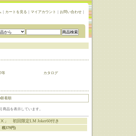
ム
｜
カートを見る
｜
マイアカウント
｜
お問い合わせ
｜
D等
カタログ
■新着順
9-33] 商品を表示しています。
」 初回限定LM Joker60付き
、税379円)