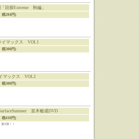
潤「目探Extreme 秋編」
、税284円)
ライマックス VOL1
、税300円)
イマックス VOL2
、税300円)
 SurfaceSummer 並木敏成DVD
、税410円)
D』第3弾！！