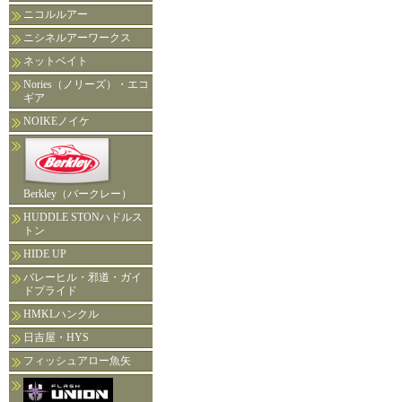
ニコルルアー
ニシネルアーワークス
ネットベイト
Nories（ノリーズ）・エコ
ギア
NOIKEノイケ
Berkley（バークレー）
HUDDLE STONハドルス
トン
HIDE UP
バレーヒル・邪道・ガイ
ドプライド
HMKLハンクル
日吉屋・HYS
フィッシュアロー魚矢