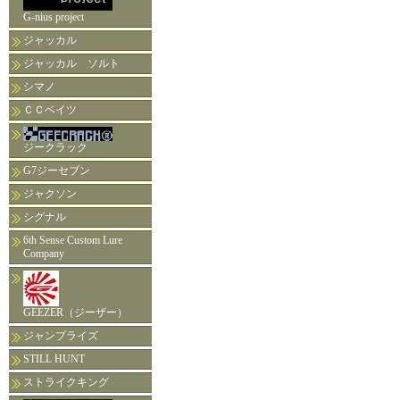
G-nius project
ジャッカル
ジャッカル ソルト
シマノ
ＣＣベイツ
ジークラック
G7ジーセブン
ジャクソン
シグナル
6th Sense Custom Lure
Company
GEEZER（ジーザー）
ジャンプライズ
STILL HUNT
ストライクキング