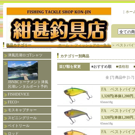
｜
ホー
商品カテゴリー
ホーム
＞
フィッシュアロー魚矢
＞
ベストバイ
津風呂湖ロゴTシャツ
カテゴリー別商品
並び順を変更
■おすすめ順
■価格順
全 [7] 商品中 [
JBNBCトーナメント津風
呂湖レンタルボート予約
FA ベストバイ
FISHDEVICE
1,320円(本体1,20
FECO+
65mm18g
モスキャプチャー
FA ベストバイ
1,320円(本体1,200円
スピニングリール
65mm18g
ベイトリール
FA ベストバイ
ロッド