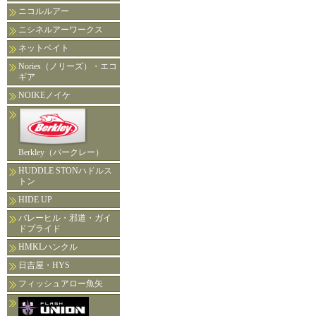
ニコルルアー
ニシネルアーワークス
ネットベイト
Nories（ノリーズ）・エコ
ギア
NOIKEノイケ
Berkley（バークレー）
HUDDLE STONハドルス
トン
HIDE UP
バレーヒル・邪道・ガイ
ドプライド
HMKLハンクル
日吉屋・HYS
フィッシュアロー魚矢