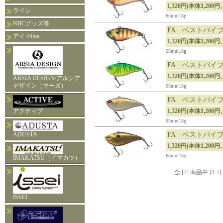
1,320円(本体1,200円
ライン
65mm18g
NBCグッズ等
FA ベストバイ
アイマima
1,320円(本体1,200円
65mm18g
FA ベストバイ
1,320円(本体1,20
ARSIA DESIGN/アルシア
デザイン（マーズ）
65mm18g
FA ベストバイ
アクティブ
1,320円(本体1,20
65mm18g
ADUSTA
FA ベストバイ
1,320円(本体1,20
65mm18g
IMAKATSU（イマカツ）
全 [7] 商品中 [
ISSEI