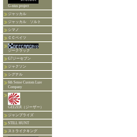
G-nius project
ジャッカル
ジャッカル ソルト
シマノ
ＣＣベイツ
ジークラック
G7ジーセブン
ジャクソン
シグナル
6th Sense Custom Lure
Company
GEEZER（ジーザー）
ジャンプライズ
STILL HUNT
ストライクキング