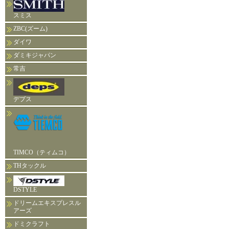
スミス
ZBC(ズーム)
ダイワ
ダミキジャパン
常吉
デプス
TIMCO（ティムコ）
THタックル
DSTYLE
ドリームエキスプレスル
アーズ
ドミクラフト