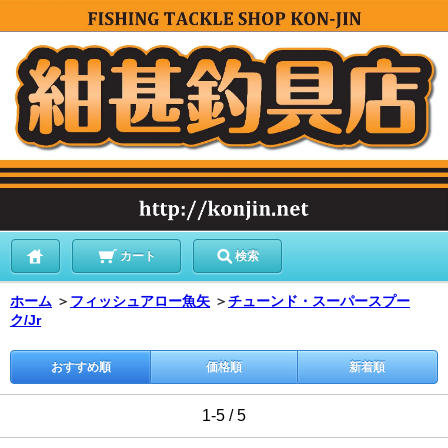
カート
検索
ホーム
＞
フィッシュアロー魚矢
＞
チューンド・スーパースプー
ク/Jr
おすすめ順
価格順
新着順
1-5 / 5