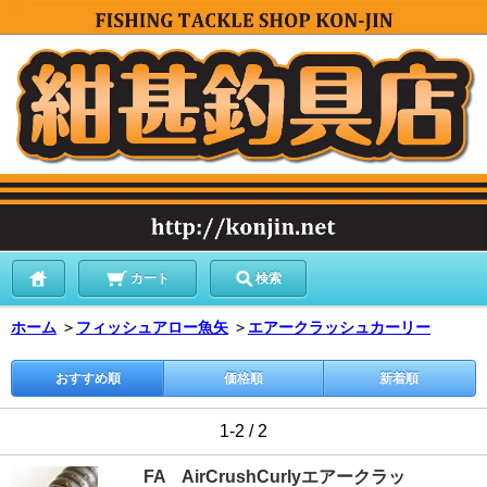
カート
検索
ホーム
＞
フィッシュアロー魚矢
＞
エアークラッシュカーリー
おすすめ順
価格順
新着順
1-2 / 2
FA AirCrushCurlyエアークラッ