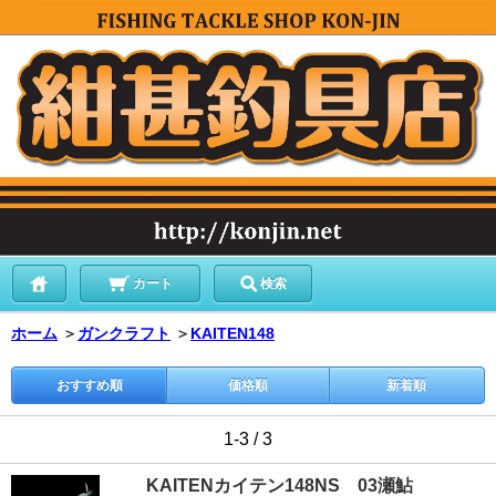
カート
検索
ホーム
＞
ガンクラフト
＞
KAITEN148
おすすめ順
価格順
新着順
1-3 / 3
KAITENカイテン148NS 03瀬鮎