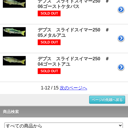
デプス スライドスイマー250 ＃
06ゴーストケタバス
SOLD OUT
デプス スライドスイマー250 ＃
05メタルアユ
SOLD OUT
デプス スライドスイマー250 ＃
04ゴーストアユ
SOLD OUT
1-12 / 15
次のページへ
ページの先頭へ戻る
商品検索