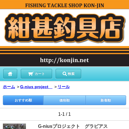
カート
検索
ホーム
＞
G-nius project
＞
リール
おすすめ順
価格順
新着順
1-1 / 1
G-niusプロジェクト グラビアス