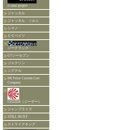
G-nius project
ジャッカル
ジャッカル ソルト
シマノ
ＣＣベイツ
ジークラック
G7ジーセブン
ジャクソン
シグナル
6th Sense Custom Lure
Company
GEEZER（ジーザー）
ジャンプライズ
STILL HUNT
ストライクキング