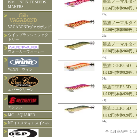
墨族ノーマルタイプ
ISM INFINITE SEEDS
MAKERS
1,056円(本体960円、
25g
墨族ノーマルタイプ
VAGABONDヴァガボンド
1,056円(本体960円、
ウイップラッシュファク
25g
トリー
墨族ノーマルタイプ
1,056円(本体960円、
ウォーカーウォーカー
25g
墨族DEEP3.5D 
WINN ウィン
1,012円(本体920円、
24g
墨族DEEP3.5D
エバーグリーン
1,012円(本体920円、
24g
エンジン
墨族DEEP3.5D
MC SQUARED
1,012円(本体920円、
24g
NT（エヌティ）スイベル
全 [13] 商品中 [