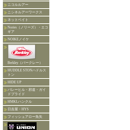
ニコルルアー
ニシネルアーワークス
ネットベイト
Nories（ノリーズ）・エコ
ギア
NOIKEノイケ
Berkley（バークレー）
HUDDLE STONハドルス
トン
HIDE UP
バレーヒル・邪道・ガイ
ドプライド
HMKLハンクル
日吉屋・HYS
フィッシュアロー魚矢