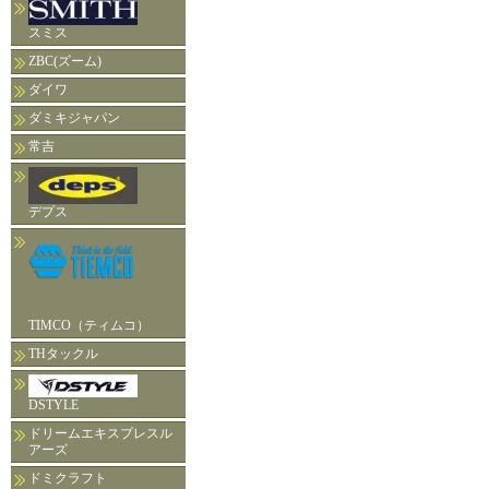
スミス
ZBC(ズーム)
ダイワ
ダミキジャパン
常吉
デプス
TIMCO（ティムコ）
THタックル
DSTYLE
ドリームエキスプレスル
アーズ
ドミクラフト