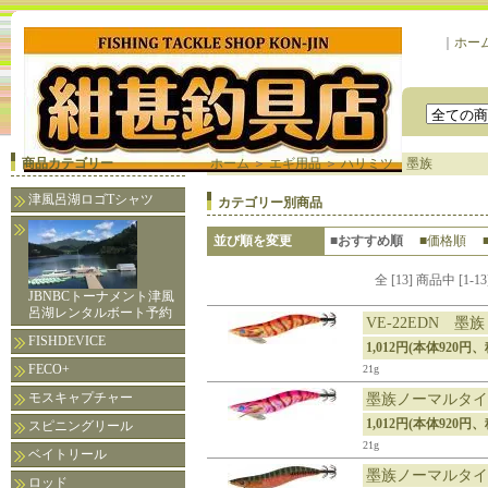
｜
ホー
商品カテゴリー
ホーム
＞
エギ用品
＞
ハリミツ 墨族
津風呂湖ロゴTシャツ
カテゴリー別商品
並び順を変更
■おすすめ順
■価格順
全 [13] 商品中 [
JBNBCトーナメント津風
呂湖レンタルボート予約
VE-22EDN 
FISHDEVICE
1,012円(本体920円、
FECO+
21g
モスキャプチャー
墨族ノーマルタイプ
1,012円(本体920円、
スピニングリール
21g
ベイトリール
墨族ノーマルタイプ
ロッド