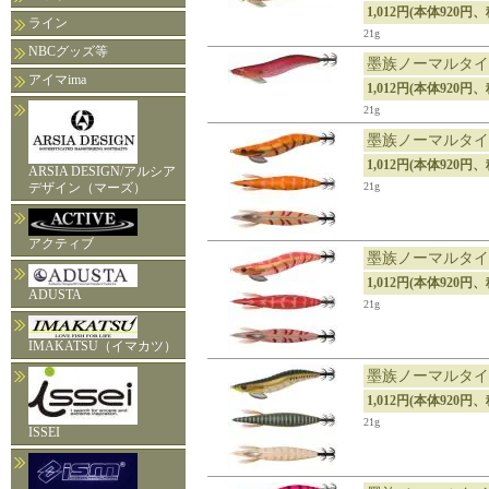
1,012円(本体920円、
ライン
21g
NBCグッズ等
墨族ノーマルタイプ3
アイマima
1,012円(本体920円、
21g
墨族ノーマルタイプ3
1,012円(本体920円、
ARSIA DESIGN/アルシア
デザイン（マーズ）
21g
アクティブ
墨族ノーマルタイプ3
1,012円(本体920円、
ADUSTA
21g
IMAKATSU（イマカツ）
墨族ノーマルタイプ3
1,012円(本体920円、
21g
ISSEI