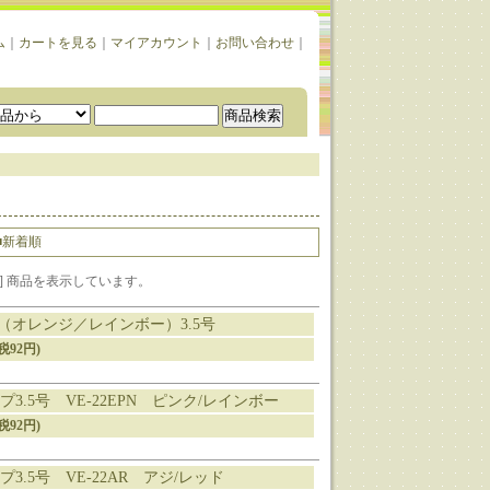
ム
｜
カートを見る
｜
マイアカウント
｜
お問い合わせ
｜
■新着順
1-13] 商品を表示しています。
墨族（オレンジ／レインボー）3.5号
税92円)
3.5号 VE-22EPN ピンク/レインボー
税92円)
3.5号 VE-22AR アジ/レッド