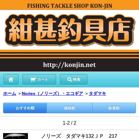
カート
検索
ホーム
＞
Nories（ノリーズ）・エコギア
＞
タダマキ
おすすめ順
価格順
新着順
1-2 / 2
ノリーズ タダマキ132ＪＰ 217